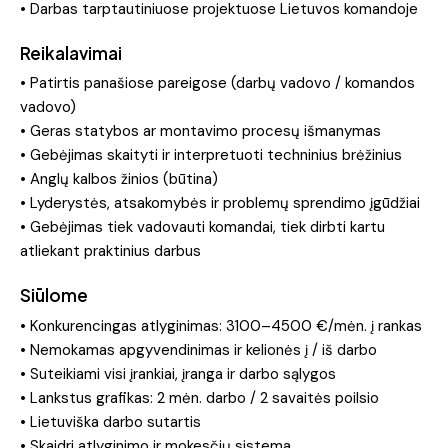
• Darbas tarptautiniuose projektuose Lietuvos komandoje
Reikalavimai
• Patirtis panašiose pareigose (darbų vadovo / komandos
vadovo)
• Geras statybos ar montavimo procesų išmanymas
• Gebėjimas skaityti ir interpretuoti techninius brėžinius
• Anglų kalbos žinios (būtina)
• Lyderystės, atsakomybės ir problemų sprendimo įgūdžiai
• Gebėjimas tiek vadovauti komandai, tiek dirbti kartu
atliekant praktinius darbus
Siūlome
• Konkurencingas atlyginimas: 3100–4500 €/mėn. į rankas
• Nemokamas apgyvendinimas ir kelionės į / iš darbo
• Suteikiami visi įrankiai, įranga ir darbo sąlygos
• Lankstus grafikas: 2 mėn. darbo / 2 savaitės poilsio
• Lietuviška darbo sutartis
• Skaidri atlyginimo ir mokesčių sistema