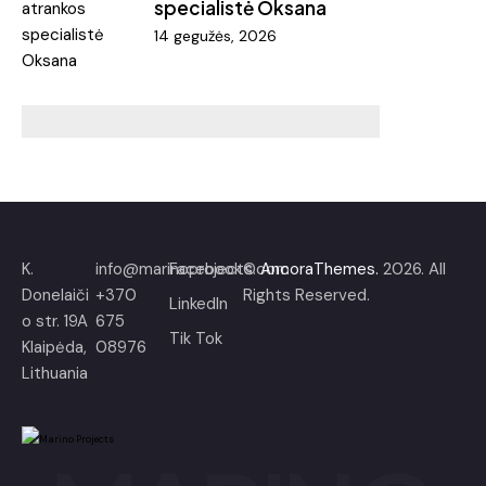
specialistė Oksana
14 gegužės, 2026
K.
info@marinoprojects.com
Facebook
©
AncoraThemes.
2026. All
Donelaiči
+370
Rights Reserved.
LinkedIn
o str. 19A
675
Tik Tok
Klaipėda,
08976
Lithuania