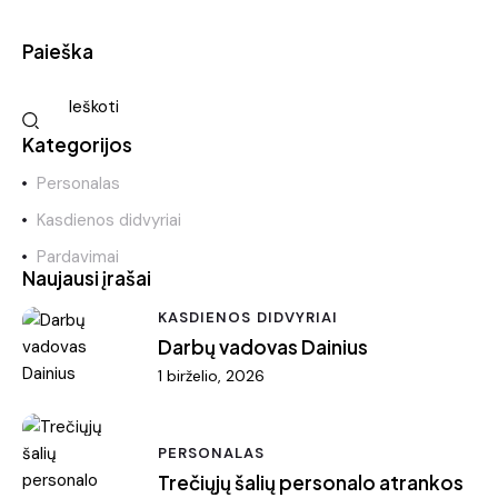
Paieška
Kategorijos
Personalas
Kasdienos didvyriai
Pardavimai
Naujausi įrašai
KASDIENOS DIDVYRIAI
Darbų vadovas Dainius
1 birželio, 2026
PERSONALAS
Trečiųjų šalių personalo atrankos