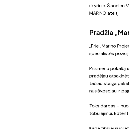
skyriuje. Šiandien 
MARINO ateitį.
Pradžia „Mar
„Prie „Marino Proje
specialistės pozicij
Prisimenu pokalbį s
pradėjau atsakinėti
tačiau staiga pakėl
nusišypsojau ir pag
Toks darbas – nuola
tobulėjimui. Būtent
Kada tiksliai supr