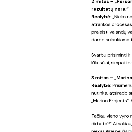
2 mitas – „Person
rezultatų nėra.“
Realybė:
„Nieko nev
atrankos procesas,
praleisti valandų 
darbo sulaukiame t
Svarbu prisiminti i
lūkesčiai, simpatijo
3 mitas – „Marino
Realybė:
Prisimenu
nutinka, atsirado s
„Marino Projects“. 
Tačiau vieno vyro r
dirbate?“ Atsakiau,
niekas ilgai neužsi