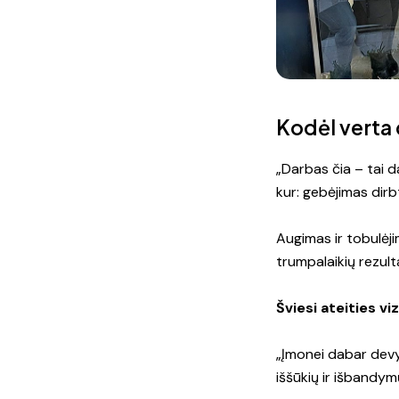
Kodėl verta 
„Darbas čia – tai da
kur: gebėjimas dirb
Augimas ir tobulėji
trumpalaikių rezulta
Šviesi ateities viz
„Įmonei dabar devyn
iššūkių ir išbandymų