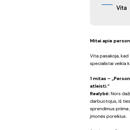
Vita
Mitai apie person
Vita pasakoja, kad d
specialistai veikia 
1 mitas – „Person
atleisti.“
Realybė:
Nors dažn
darbuotojus, iš tie
sprendimus priima į
įmonės poreikius.