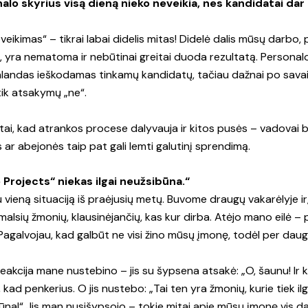
alo skyrius visą dieną nieko neveikia, nes kandidatai dar 
eikimas“ – tikrai labai didelis mitas! Didelė dalis mūsų darbo, 
 yra nematoma ir nebūtinai greitai duoda rezultatą. Personalo 
valandas ieškodamas tinkamų kandidatų, tačiau dažnai po sava
ik atsakymų „ne“.
r tai, kad atrankos procese dalyvauja ir kitos pusės – vadovai
s ar abejonės taip pat gali lemti galutinį sprendimą.
 Projects“ niekas ilgai neužsibūna.“
 vieną situaciją iš praėjusių metų. Buvome draugų vakarėlyje ir
malsių žmonių, klausinėjančių, kas kur dirba. Atėjo mano eilė –
Pagalvojau, kad galbūt ne visi žino mūsų įmonę, todėl per daug
eakcija mane nustebino – jis su šypsena atsakė: „O, šaunu! Ir 
 kad penkerius. O jis nustebo: „Tai ten yra žmonių, kurie tiek il
būna!“ Jis man nusišypsojo – tokie mitai apie mūsų įmonę vis da