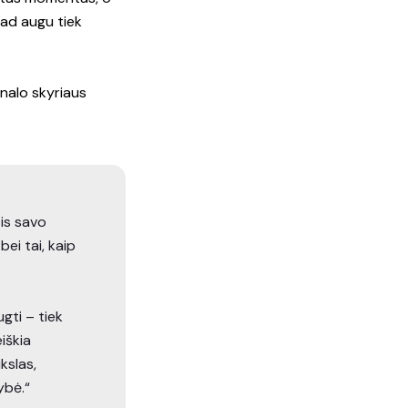
 kad augu tiek
nalo skyriaus
tis savo
bei tai, kaip
gti – tiek
iškia
kslas,
ybė.“