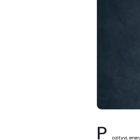
P
ozityvi, ene