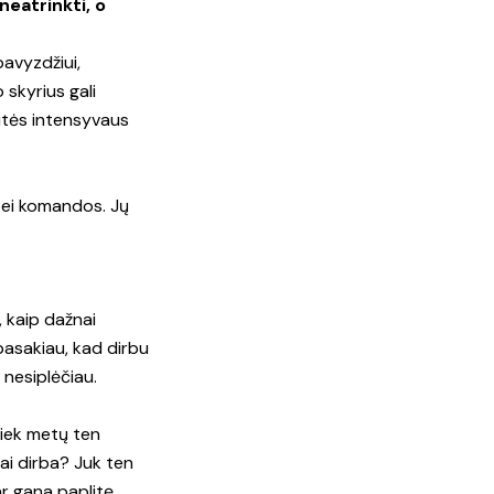
neatrinkti, o
pavyzdžiui,
skyrius gali
itės intensyvaus
 bei komandos. Jų
, kaip dažnai
 pasakiau, kad dirbu
 nesiplėčiau.
kiek metų ten
gai dirba? Juk ten
r gana paplitę.