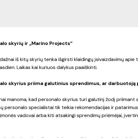
alo skyrių ir „Marino Projects“
ažnai iš kitų skyrių tenka išgirsti klaidingų įsivaizdavimų apie 
kasdien. Laikas kai kuriuos dalykus paaiškinti.
alo skyrius priima galutinius sprendimus, ar darbuotoją p
ai manoma, kad personalo skyrius turi galutinį žodį priimant a
sų personalo specialistai tik teikia rekomendacijas ir patarimus
monės vadovai arba kiti atsakingi sprendimų priėmėjai, įvertinę