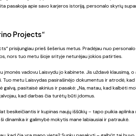
Vita pasakoja apie savo karjeros istoriją, personalo skyrių supa
ino Projects“
cts“ prisijungiau prieš šešerius metus. Pradėjau nuo personal
os, nors tuo metu šioje srityje neturėjau jokios patirties.
u įmonės vadovu Laisvydu jo kabinete. Jis uždavė klausimą, o 
. Tuo metu Laisvydas pasirašinėjo dokumentus ir atrodė, kad v
ė galvą, pasitaisė akinius ir pasakė: „Na, matau, kad kalbėti m
alvojau, kad darbas čia turėtų būti įdomus.
t besikeičiantis ir kupinas naujų iššūkių – tapo puikia aplinka
 ši dinamika ir galimybė mokytis mane labiausiai ir patraukė.
atau, kad čia yra mano vieta? Sunku pasakyti – galbūt tai buv