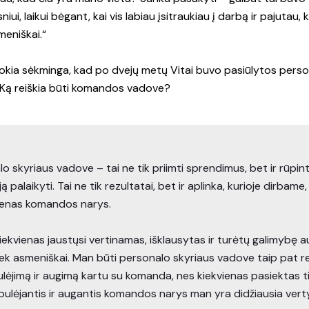
sniui, laikui bėgant, kai vis labiau įsitraukiau į darbą ir pajutau,
meniškai.“
okia sėkminga, kad po dvejų metų Vitai buvo pasiūlytos perso
 Ką reiškia būti komandos vadove?
o skyriaus vadove – tai ne tik priimti sprendimus, bet ir rūpin
 palaikyti. Tai ne tik rezultatai, bet ir aplinka, kurioje dirbame, 
vienas komandos narys.
iekvienas jaustųsi vertinamas, išklausytas ir turėtų galimybę au
tiek asmeniškai. Man būti personalo skyriaus vadove taip pat re
ulėjimą ir augimą kartu su komanda, nes kiekvienas pasiektas ti
bulėjantis ir augantis komandos narys man yra didžiausia vert