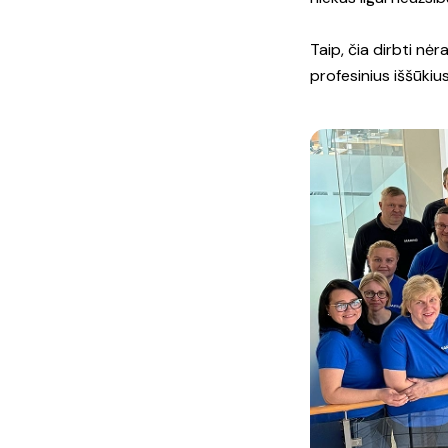
Taip, čia dirbti nėr
profesinius iššūkius