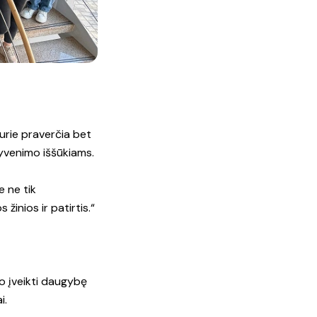
kurie praverčia bet
gyvenimo iššūkiams.
e ne tik
 žinios ir patirtis.“
ko įveikti daugybę
i.