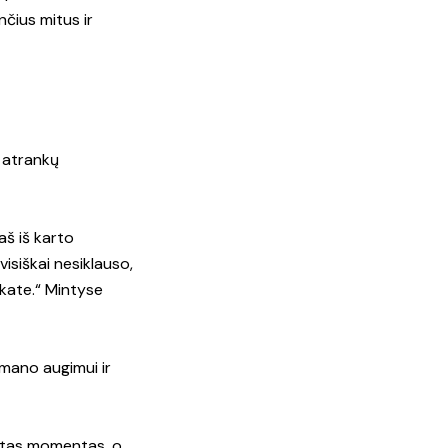
nčius mitus ir
o atrankų
aš iš karto
isiškai nesiklauso,
okate.“ Mintyse
 mano augimui ir
o tas momentas, o