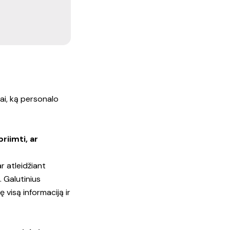
tai, ką personalo
riimti, ar
r atleidžiant
. Galutinius
 visą informaciją ir