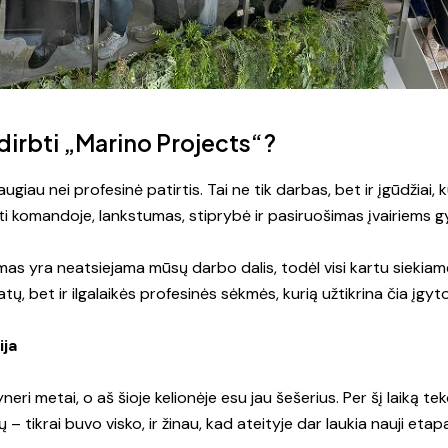
dirbti „Marino Projects“?
ugiau nei profesinė patirtis. Tai ne tik darbas, bet ir įgūdžiai, 
ti komandoje, lankstumas, stiprybė ir pasiruošimas įvairiems 
mas yra neatsiejama mūsų darbo dalis, todėl visi kartu siekiam
tų, bet ir ilgalaikės profesinės sėkmės, kurią užtikrina čia įgytos
ija
eri metai, o aš šioje kelionėje esu jau šešerius. Per šį laiką te
 – tikrai buvo visko, ir žinau, kad ateityje dar laukia nauji etapa